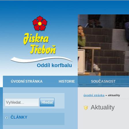
Oddíl korfbalu
ÚVODNÍ STRÁNKA
HISTORIE
SOUČASNOST
úvodní stránka
»
aktuality
Aktuality
ČLÁNKY