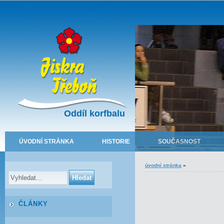
Oddíl korfbalu
ÚVODNÍ STRÁNKA
HISTORIE
SOUČASNOST
úvodní stránka
»
ČLÁNKY