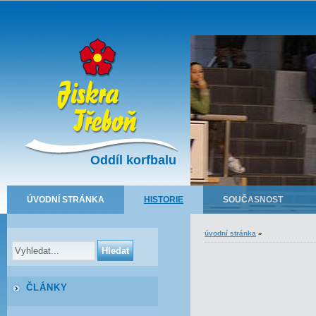
Oddíl korfbalu
ÚVODNÍ STRÁNKA
HISTORIE
SOUČASNOST
úvodní stránka
»
ČLÁNKY