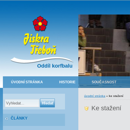
Oddíl korfbalu
ÚVODNÍ STRÁNKA
HISTORIE
SOUČASNOST
úvodní stránka
»
ke stažení
Ke stažení
ČLÁNKY